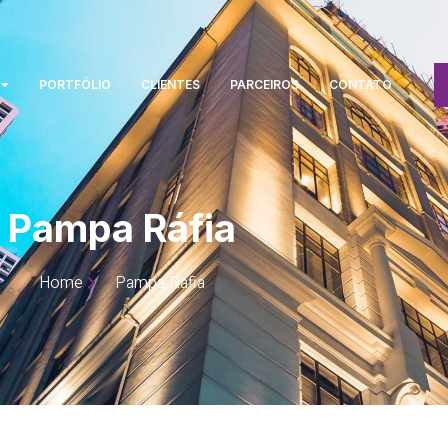
PORTFÓLIO
CLIENTES
PARCEIROS
CONTATO
Pampa Ráfia
Home
Pampa Ráfia