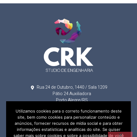
Rua 24 de Outubro, 1440 / Sala 1209
Pátio 24 Auxiliadora
Porto Alegre/RS
engenharia@crk.eng.br
Utilizamos cookies para o correto funcionamento deste
(51) 99996-6544
site, bem como cookies para personalizar conteúdo e
anúncios, fornecer recursos de mídia social e para obter
informações estatísticas e analíticas do site. Se quiser
saber mais sobre cookies e sobre a possibilidade de você